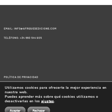
EMAIL: INFO@AFRIQUESEDICIONS.COM
TELÉFONO: +34 660 544 905
POLÍTICA DE PRIVACIDAD
AVISO LEGAL
Utilizamos cookies para ofrecerte la mejor experiencia en
nuestra web.
CONDICIONES GENERALES DE LA COMPRA
Puedes aprender más sobre qué cookies utilizamos o
desactivarlas en los
ajustes
.
Aceptar
Rechazar