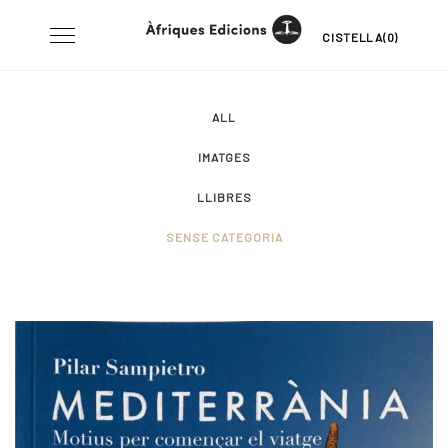
Skip
Toggle
CISTELLA(0)
to
navigation
content
ALL
IMATGES
LLIBRES
SENSE CATEGORIA