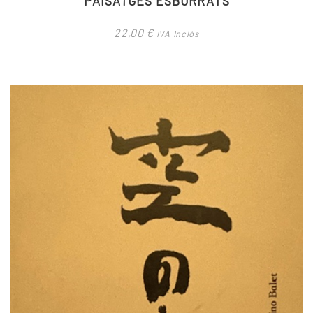
PAISATGES ESBORRATS
22,00
€
IVA Inclòs