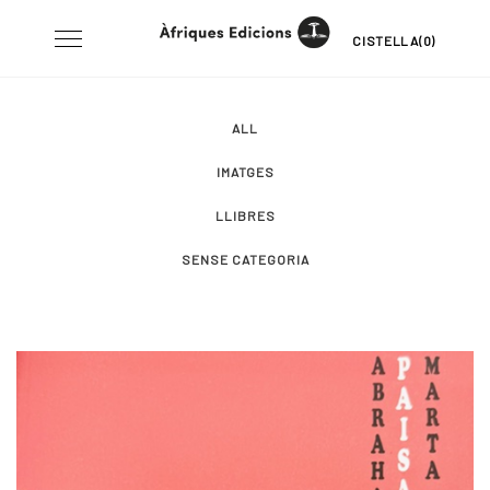
Skip
Toggle
CISTELLA(0)
to
navigation
content
ALL
IMATGES
LLIBRES
SENSE CATEGORIA