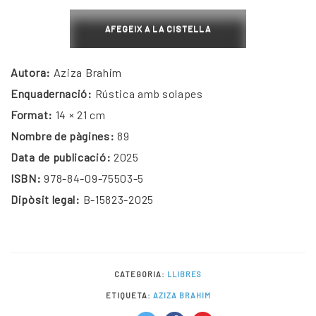
Cantos
en
AFEGEIX A LA CISTELLA
silencio
Autora:
Aziza Brahim
Enquadernació:
Rústica amb solapes
Format:
14 × 21 cm
Nombre de pàgines:
89
Data de publicació:
2025
ISBN:
978-84-09-75503-5
Dipòsit legal:
B-15823-2025
CATEGORIA:
LLIBRES
ETIQUETA:
AZIZA BRAHIM