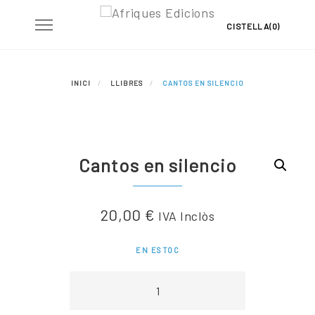
Skip
Toggle
CISTELLA(0)
to
navigation
content
INICI
LLIBRES
CANTOS EN SILENCIO
Cantos en silencio
20,00
€
IVA Inclòs
EN ESTOC
quantitat
de