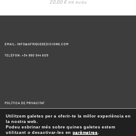
20,00
€
IVA Inclòs
EMAIL: INFO@AFRIQUESEDICIONS.COM
TELÈFON: +34 660 544 905
POLÍTICA DE PRIVACITAT
AVÍS LEGAL
Utilitzem galetes per a oferir-te la millor experiència en
la nostra web.
CONDICIONS GENERALS DE LA COMPRA
Podeu esbrinar més sobre quines galetes estem
utilitzant o desactivar-les en
parèmetres
.