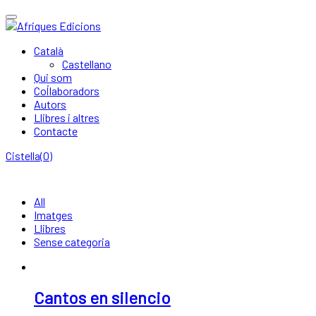
Skip
Toggle
to
navigation
content
Català
Castellano
Qui som
Col·laboradors
Autors
Llibres i altres
Contacte
Cistella(0)
All
Imatges
Llibres
Sense categoria
Cantos en silencio