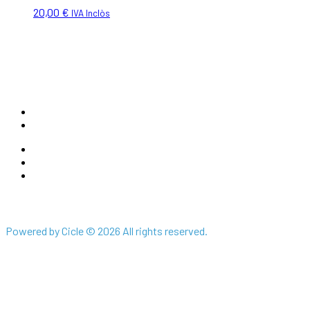
20,00
€
IVA Inclòs
email: info@afriquesedicions.com
Telèfon: +34 660 544 905
Política de privacitat
Avís legal
Condicions generals de la Compra
Powered by Cicle © 2026 All rights reserved.