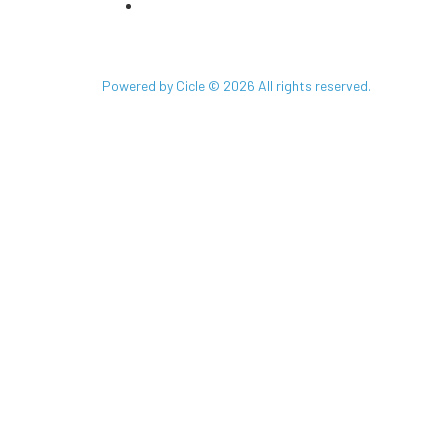
Telèfon: +34 660 544 905
Powered by Cicle © 2026 All rights reserved.