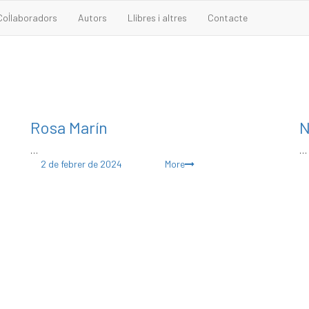
Col·laboradors
Autors
Llibres i altres
Contacte
Rosa Marín
N
…
…
Posted
2 de febrer de 2024
More
on