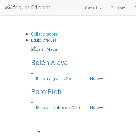
Skip
Català
Qui som
to
content
Col·laboradors
EquipAfriques
Belén Álava
…
Posted
18 de maig de 2026
More
on
Pere Pich
…
Posted
19 de desembre de 2023
More
on
email: info@afriquesedicions.com