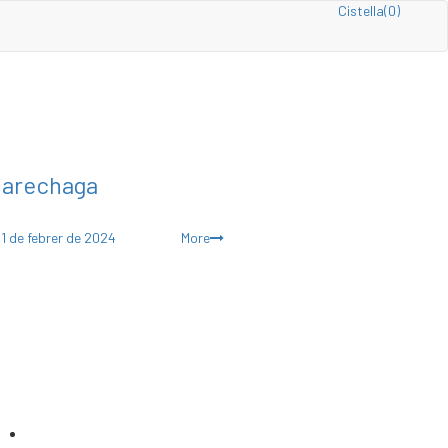
Cistella(0)
arechaga
Posted
1 de febrer de 2024
More
on
Política de privacitat