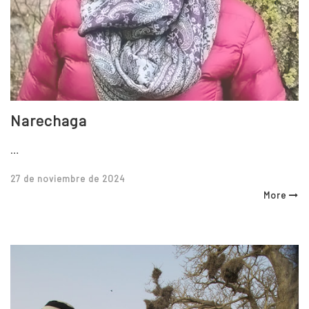
Narechaga
…
Posted
27 de noviembre de 2024
on
More