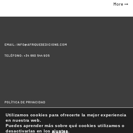
on
More
EMAIL: INFO@AFRIQUESEDICIONS.COM
TELÉFONO: +34 660 544 905
POLÍTICA DE PRIVACIDAD
AVISO LEGAL
Utilizamos cookies para ofrecerte la mejor experiencia
en nuestra web.
CONDICIONES GENERALES DE LA COMPRA
Puedes aprender más sobre qué cookies utilizamos o
desactivarlas en los
ajustes
.