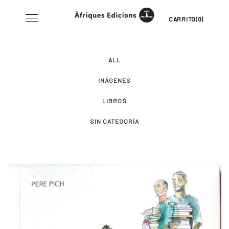
Skip
Toggle
CARRITO(0)
to
navigation
content
ALL
IMÁGENES
LIBROS
SIN CATEGORÍA