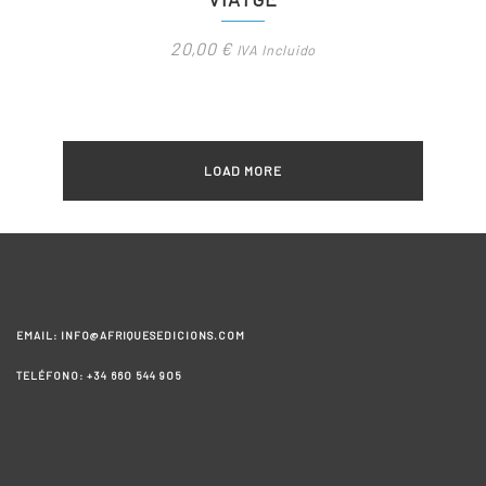
20,00
€
IVA Incluido
LOAD MORE
EMAIL: INFO@AFRIQUESEDICIONS.COM
TELÉFONO: +34 660 544 905