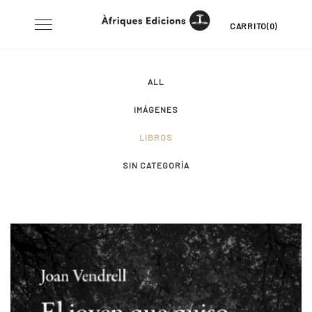
Skip
Toggle
CARRITO(0)
to
navigation
content
ALL
IMÁGENES
LIBROS
SIN CATEGORÍA