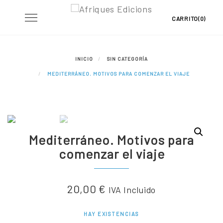
Skip
Toggle
CARRITO(0)
to
navigation
content
INICIO
SIN CATEGORÍA
MEDITERRÁNEO. MOTIVOS PARA COMENZAR EL VIAJE
Mediterráneo. Motivos para
comenzar el viaje
20,00
€
IVA Incluido
HAY EXISTENCIAS