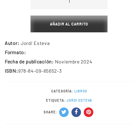
drawings.
Dibujos
de
AÑADIR AL CARRITO
Siwa
cantidad
Autor:
Jordi Esteva
Formato:
Fecha de publicación:
Noviembre 2024
ISBN:
978-84-09-65652-3
CATEGORÍA:
LIBROS
ETIQUETA:
JORDI ESTEVA
SHARE: