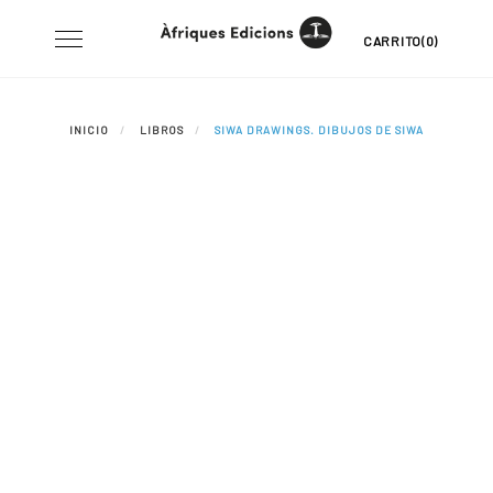
Skip
Toggle
CARRITO(0)
to
navigation
content
INICIO
LIBROS
SIWA DRAWINGS. DIBUJOS DE SIWA