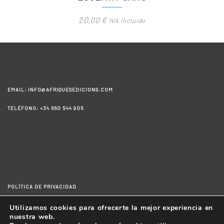
20,00
€
IVA Incluido
EMAIL: INFO@AFRIQUESEDICIONS.COM
TELÉFONO: +34 660 544 905
POLÍTICA DE PRIVACIDAD
AVISO LEGAL
Utilizamos cookies para ofrecerte la mejor experiencia en
nuestra web.
CONDICIONES GENERALES DE LA COMPRA