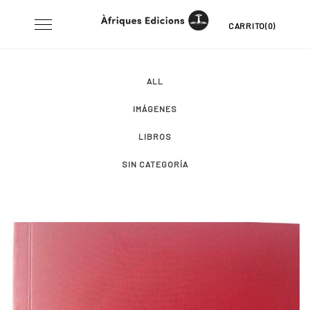
Skip
Toggle
CARRITO(0)
to
navigation
content
ALL
IMÁGENES
LIBROS
SIN CATEGORÍA